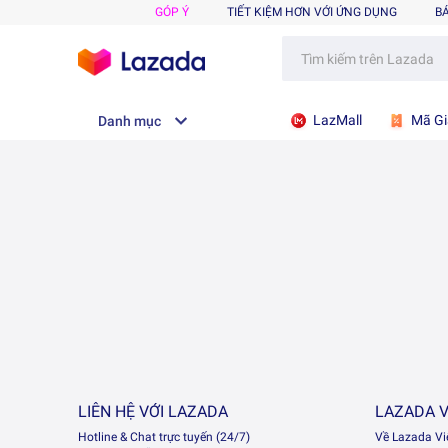
GÓP Ý
TIẾT KIỆM HƠN VỚI ỨNG DỤNG
B
LazMall
Mã Gi
Danh mục
LIÊN HỆ VỚI LAZADA
LAZADA V
Hotline & Chat trực tuyến (24/7)
Về Lazada V