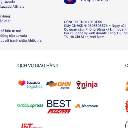
ng Lazada
 Lazada Afﬁliate
ử dụng
bảo mật
CÔNG TY TNHH RECESS
Giấy CNĐKDN: 0308808576 – Ngày cấp: 0
Cơ quan cấp: Phòng Đăng ký kinh doanh
sở hữu trí tuệ
Địa chỉ đăng ký kinh doanh: Tầng 19, Tòa
 động sàn Lazada
Tp. Hồ Chí Minh, Việt Nam.
i quyết tranh chấp, khiếu nại
DỊCH VỤ GIAO HÀNG
C