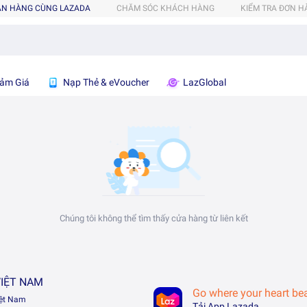
ÁN HÀNG CÙNG LAZADA
CHĂM SÓC KHÁCH HÀNG
KIỂM TRA ĐƠN 
ảm Giá
Nạp Thẻ & eVoucher
LazGlobal
Chúng tôi không thể tìm thấy cửa hàng từ liên kết
IỆT NAM
Go where your heart be
iệt Nam
Tải App Lazada