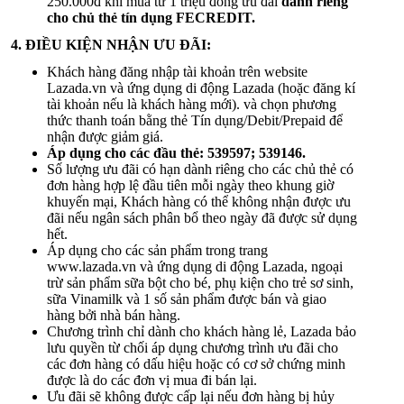
250.000đ khi mua từ 1 triệu đồng ưu đãi
dành riêng
cho chủ thẻ tín dụng FECREDIT.
4. ĐIỀU KIỆN NHẬN ƯU ĐÃI:
Khách hàng đăng nhập tài khoản trên website
Lazada.vn và ứng dụng di động Lazada (hoặc đăng kí
tài khoản nếu là khách hàng mới). và chọn phương
thức thanh toán bằng thẻ Tín dụng/Debit/Prepaid để
nhận được giảm giá.
Áp dụng cho các đầu thẻ: 539597; 539146.
Số lượng ưu đãi có hạn dành riêng cho các chủ thẻ có
đơn hàng hợp lệ đầu tiên mỗi ngày theo khung giờ
khuyến mại, Khách hàng có thể không nhận được ưu
đãi nếu ngân sách phân bổ theo ngày đã được sử dụng
hết.
Áp dụng cho các sản phẩm trong trang
www.lazada.vn và ứng dụng di động Lazada, ngoại
trừ sản phẩm sữa bột cho bé, phụ kiện cho trẻ sơ sinh,
sữa Vinamilk và 1 số sản phẩm được bán và giao
hàng bởi nhà bán hàng.
Chương trình chỉ dành cho khách hàng lẻ, Lazada bảo
lưu quyền từ chối áp dụng chương trình ưu đãi cho
các đơn hàng có dấu hiệu hoặc có cơ sở chứng minh
được là do các đơn vị mua đi bán lại.
Ưu đãi sẽ không được cấp lại nếu đơn hàng bị hủy