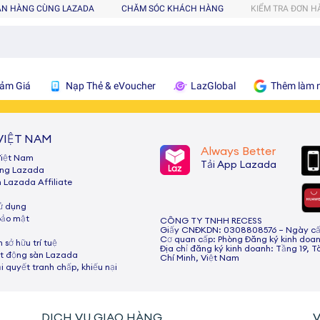
ÁN HÀNG CÙNG LAZADA
CHĂM SÓC KHÁCH HÀNG
KIỂM TRA ĐƠN 
ảm Giá
Nạp Thẻ & eVoucher
LazGlobal
Thêm làm n
VIỆT NAM
Always Better
Việt Nam
Tải App Lazada
ùng Lazada
h Lazada Afﬁliate
sử dụng
bảo mật
CÔNG TY TNHH RECESS
Giấy CNĐKDN: 0308808576 – Ngày cấp:
Cơ quan cấp: Phòng Đăng ký kinh doan
 sở hữu trí tuệ
Địa chỉ đăng ký kinh doanh: Tầng 19, T
t động sàn Lazada
Chí Minh, Việt Nam
ải quyết tranh chấp, khiếu nại
DỊCH VỤ GIAO HÀNG
V