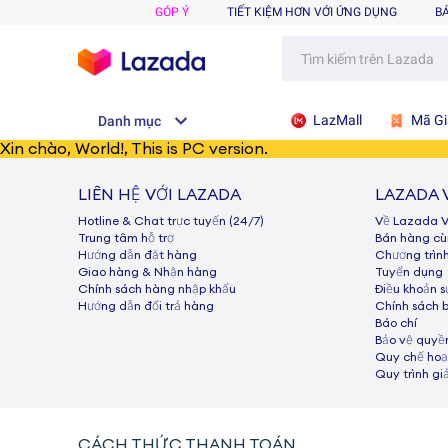
GÓP Ý
TIẾT KIỆM HƠN VỚI ỨNG DỤNG
B
LazMall
Mã Gi
Danh mục
Xin chào
,
World!
, This is PC version.
LIÊN HỆ VỚI LAZADA
LAZADA 
Hotline & Chat trực tuyến (24/7)
Về Lazada 
Trung tâm hỗ trợ
Bán hàng c
Hướng dẫn đặt hàng
Chương trìn
Giao hàng & Nhận hàng
Tuyển dụng
Chính sách hàng nhập khẩu
Điều khoản 
Hướng dẫn đổi trả hàng
Chính sách 
Báo chí
Bảo vệ quyền
Quy chế hoạ
Quy trình gi
CÁCH THỨC THANH TOÁN