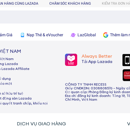
ÁN HÀNG CÙNG LAZADA
CHĂM SÓC KHÁCH HÀNG
KIỂM TRA ĐƠN 
ảm Giá
Nạp Thẻ & eVoucher
LazGlobal
Thêm làm n
VIỆT NAM
Always Better
Việt Nam
Tải App Lazada
ùng Lazada
h Lazada Afﬁliate
sử dụng
bảo mật
CÔNG TY TNHH RECESS
Giấy CNĐKDN: 0308808576 – Ngày cấp:
Cơ quan cấp: Phòng Đăng ký kinh doan
 sở hữu trí tuệ
Địa chỉ đăng ký kinh doanh: Tầng 19, T
t động sàn Lazada
Chí Minh, Việt Nam
ải quyết tranh chấp, khiếu nại
DỊCH VỤ GIAO HÀNG
V