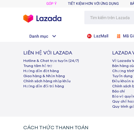
GÓP Ý
TIẾT KIỆM HƠN VỚI ỨNG DỤNG
B
LazMall
Mã Gi
Danh mục
LIÊN HỆ VỚI LAZADA
LAZADA 
Hotline & Chat trực tuyến (24/7)
Về Lazada 
Trung tâm hỗ trợ
Bán hàng c
Hướng dẫn đặt hàng
Chương trìn
Giao hàng & Nhận hàng
Tuyển dụng
Chính sách hàng nhập khẩu
Điều khoản 
Hướng dẫn đổi trả hàng
Chính sách 
Báo chí
Bảo vệ quyền
Quy chế hoạ
Quy trình gi
CÁCH THỨC THANH TOÁN