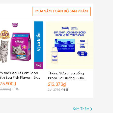
MUA SẮM TOÀN BỘ SẢN PHẨM
hiskas Adult Cat Food
Thùng Sữa chua uống
ith Sea Fish Flavor - 3kg
Probi Có Đường 130ml
 Complete & Balanced
Yaourt 24 chai/thùng
75.900
₫
213.373
₫
utrition for Cats 1 Year
10.000
₫
-11%
261.274
₫
-18%
ld and up
Xem Thêm