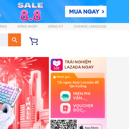
HÀNG
ĐĂNG NHẬP
ĐĂNG KÝ
CHANGE LANGUAGE
TRẢI NGHIỆM
LAZADA NGAY
Đánh giá 4.7 sao
Tải ngay App Lazada để
tận hưởng
MIỄN PHÍ
VẬN
CHUYỂN
VOUCHER
ĐỘC
QUYỀN