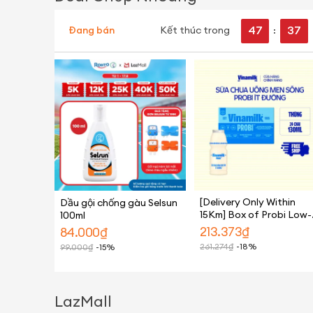
47
37
Đang bán
Kết thúc trong
:
[Delivery Only Within
Dầu gội chống gàu Selsun
15Km] Box of Probi Low-
100ml
Sugar Drinking Yogurt
213.373
₫
84.000
₫
130ml Bottle -24
261.274
₫
-18%
99.000
₫
-15%
Bottles/Yogurt Box
LazMall