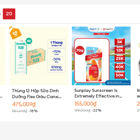
19
:
Sunplay Sunscreen Is
W
Thùng 12 Hộp Sữa Dinh
Extremely Effective in
w
Dưỡng Flex Giàu Canxi
Preventing Skin
-
Không Lactoza 1L
155.000
₫
2
475.009
₫
Darkening, in the Form of
N
199.000
₫
-22%
3
581.645
₫
-18%
a Milk-Like Formula,
O
Sunplay Super Block Spf
50+, Pa++++ 70g