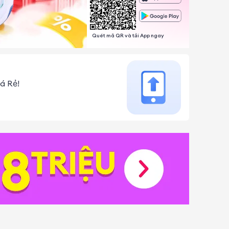
Quét mã QR và tải App ngay
á Rẻ!