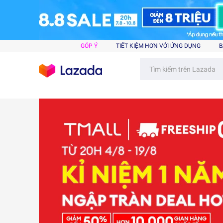
GÓP Ý
TIẾT KIỆM HƠN VỚI ỨNG DỤNG
B