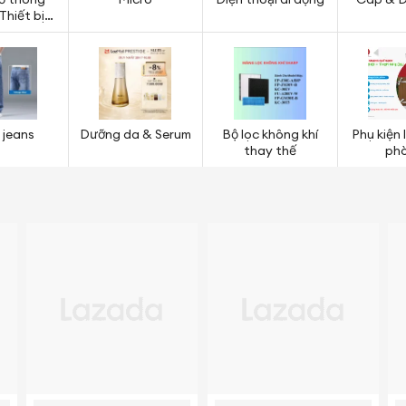
ồ thông
Micro
Điện thoại di động
Cáp & D
Thiết bị
 sức khỏe
 jeans
Dưỡng da & Serum
Bộ lọc không khí
Phụ kiện
thay thế
ph