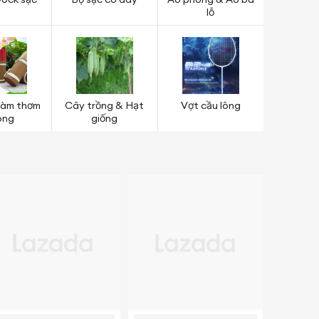
ock sạc
Bộ sạc có dây
Áo phông & Áo ba
lỗ
 làm thơm
Cây trồng & Hạt
Vợt cầu lông
òng
giống