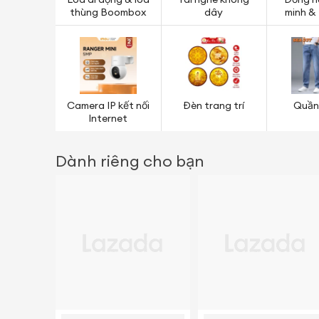
Loa di động & loa
Tai nghe không
Đồng h
thùng Boombox
dây
minh & 
theo dõi
Camera IP kết nối
Đèn trang trí
Quần
Internet
Dành riêng cho bạn