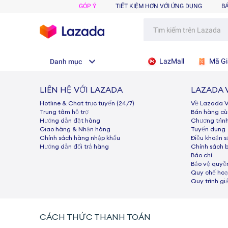
GÓP Ý
TIẾT KIỆM HƠN VỚI ỨNG DỤNG
B
LazMall
Mã Gi
Danh mục
LIÊN HỆ VỚI LAZADA
LAZADA 
Hotline & Chat trực tuyến (24/7)
Về Lazada 
Trung tâm hỗ trợ
Bán hàng c
Hướng dẫn đặt hàng
Chương trìn
Giao hàng & Nhận hàng
Tuyển dụng
Chính sách hàng nhập khẩu
Điều khoản 
Hướng dẫn đổi trả hàng
Chính sách 
Báo chí
Bảo vệ quyền
Quy chế hoạ
Quy trình gi
CÁCH THỨC THANH TOÁN