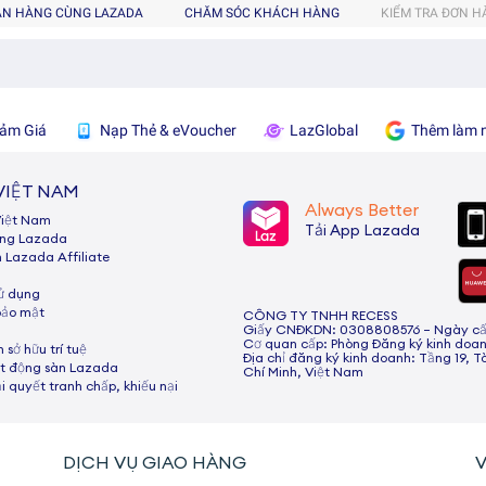
ÁN HÀNG CÙNG LAZADA
CHĂM SÓC KHÁCH HÀNG
KIỂM TRA ĐƠN 
ảm Giá
Nạp Thẻ & eVoucher
LazGlobal
Thêm làm n
VIỆT NAM
Always Better
Việt Nam
Tải App Lazada
ùng Lazada
h Lazada Afﬁliate
sử dụng
bảo mật
CÔNG TY TNHH RECESS
Giấy CNĐKDN: 0308808576 – Ngày cấp:
Cơ quan cấp: Phòng Đăng ký kinh doan
 sở hữu trí tuệ
Địa chỉ đăng ký kinh doanh: Tầng 19, T
t động sàn Lazada
Chí Minh, Việt Nam
ải quyết tranh chấp, khiếu nại
DỊCH VỤ GIAO HÀNG
V