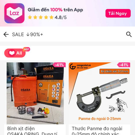
SALE ↓90%+
All
-41%
-41%
Bình xịt điện 
Thước Panme đo ngoài 
OSAKA,ORING  Dung tích 
0-25mm độ chính xác 