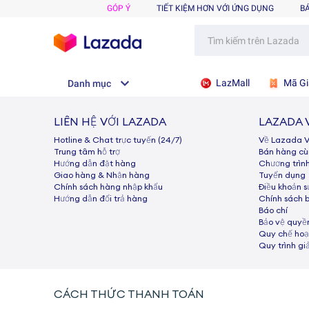
GÓP Ý
TIẾT KIỆM HƠN VỚI ỨNG DỤNG
B
LazMall
Mã Gi
Danh mục
LIÊN HỆ VỚI LAZADA
LAZADA 
Hotline & Chat trực tuyến (24/7)
Về Lazada 
Trung tâm hỗ trợ
Bán hàng c
Hướng dẫn đặt hàng
Chương trìn
Giao hàng & Nhận hàng
Tuyển dụng
Chính sách hàng nhập khẩu
Điều khoản 
Hướng dẫn đổi trả hàng
Chính sách 
Báo chí
Bảo vệ quyền
Quy chế hoạ
Quy trình gi
CÁCH THỨC THANH TOÁN