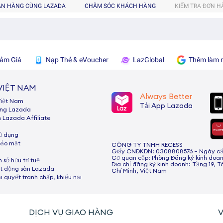
ÁN HÀNG CÙNG LAZADA
CHĂM SÓC KHÁCH HÀNG
KIỂM TRA ĐƠN 
ảm Giá
Nạp Thẻ & eVoucher
LazGlobal
Thêm làm n
VIỆT NAM
Always Better
Việt Nam
Tải App Lazada
ùng Lazada
h Lazada Afﬁliate
sử dụng
bảo mật
CÔNG TY TNHH RECESS
Giấy CNĐKDN: 0308808576 – Ngày cấp:
Cơ quan cấp: Phòng Đăng ký kinh doan
 sở hữu trí tuệ
Địa chỉ đăng ký kinh doanh: Tầng 19, T
t động sàn Lazada
Chí Minh, Việt Nam
ải quyết tranh chấp, khiếu nại
DỊCH VỤ GIAO HÀNG
V