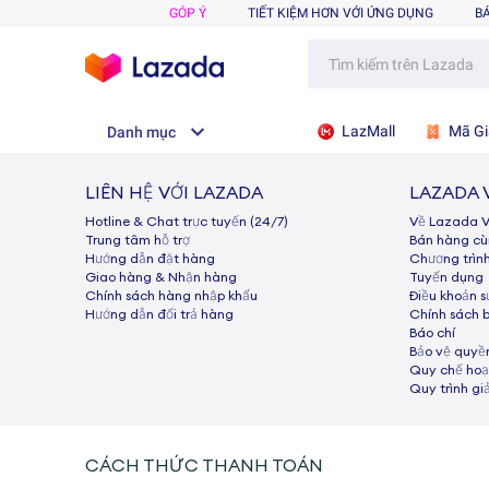
GÓP Ý
TIẾT KIỆM HƠN VỚI ỨNG DỤNG
B
LazMall
Mã Gi
Danh mục
LIÊN HỆ VỚI LAZADA
LAZADA 
Hotline & Chat trực tuyến (24/7)
Về Lazada 
Trung tâm hỗ trợ
Bán hàng c
Hướng dẫn đặt hàng
Chương trìn
Giao hàng & Nhận hàng
Tuyển dụng
Chính sách hàng nhập khẩu
Điều khoản 
Hướng dẫn đổi trả hàng
Chính sách 
Báo chí
Bảo vệ quyền
Quy chế hoạ
Quy trình gi
CÁCH THỨC THANH TOÁN