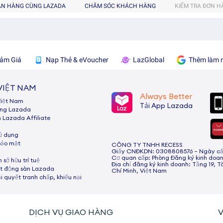
ÁN HÀNG CÙNG LAZADA
CHĂM SÓC KHÁCH HÀNG
KIỂM TRA ĐƠN 
ảm Giá
Nạp Thẻ & eVoucher
LazGlobal
Thêm làm n
VIỆT NAM
Always Better
Việt Nam
Tải App Lazada
ùng Lazada
h Lazada Afﬁliate
sử dụng
bảo mật
CÔNG TY TNHH RECESS
Giấy CNĐKDN: 0308808576 – Ngày cấp:
Cơ quan cấp: Phòng Đăng ký kinh doan
 sở hữu trí tuệ
Địa chỉ đăng ký kinh doanh: Tầng 19, T
t động sàn Lazada
Chí Minh, Việt Nam
ải quyết tranh chấp, khiếu nại
DỊCH VỤ GIAO HÀNG
V